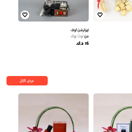
نيوترشن لوف
من
نوت بوك
16 د.ك.
عرض الكل