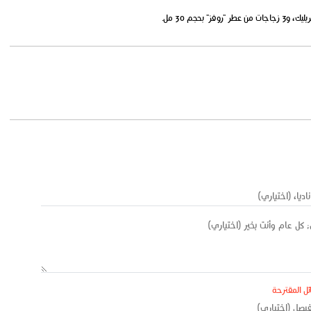
بحجم 30 مل.
ئل المقترحة