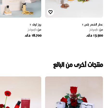
عطر الشعر بلس 1
روز لوف 1
من
دايموندز
من
دايموندز
13.500 د.ك.
18.700 د.ك.
منتجات أخرى من البائع