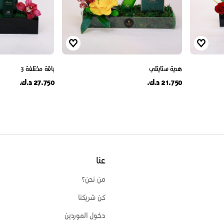
هدية ستايتلي
باقة مختلفة 3
21.750 د.ك.
27.750 د.ك.
عنا
من نحن؟
كن شريكنا
دخول الموردين