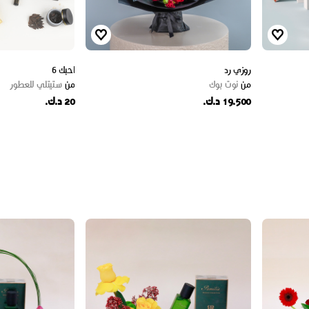
روزي رد
احبك 6
من
نوت بوك
من
ستيتلي للعطور
19.500 د.ك.
20 د.ك.