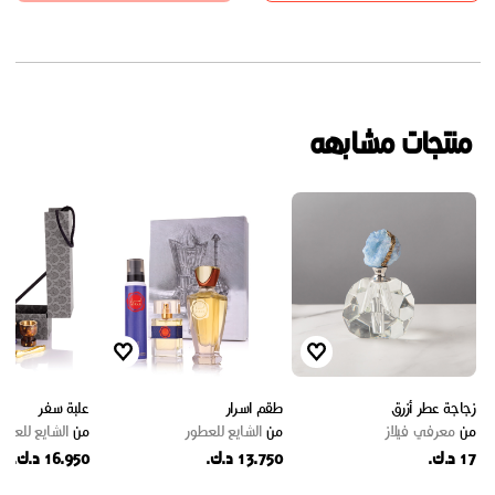
منتجات مشابهه
زجاجة عطر أزرق
طقم اسرار
علبة سفر
من
معرفي فيلاز
من
الشايع للعطور
من
الشايع للعطو
17 د.ك.
13.750 د.ك.
16.950 د.ك.