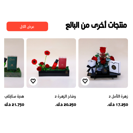
منتجات أخرى من البائع
عرض الكل
زهرة التأمل 2
وشاح الزهرة 2
هدية ستايتلي
17.250 د.ك.
20.250 د.ك.
21.750 د.ك.