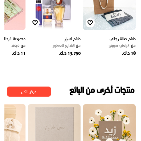
طقم صلاة رجالي
طقم اسرار
مجموعة قرطاسية 
من
كرافتي سوينج
من
الشايع للعطور
من
قيفتد
18 د.ك.
13.750 د.ك.
11 د.ك.
منتجات أخرى من البائع
عرض الكل