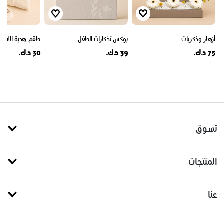
أزهار وذكريات
بوكس تذكارات الطفل
طقم هدية الاستحم
75 د.ك.
39 د.ك.
30 د.ك.
تسوق
المنتجات
عنا