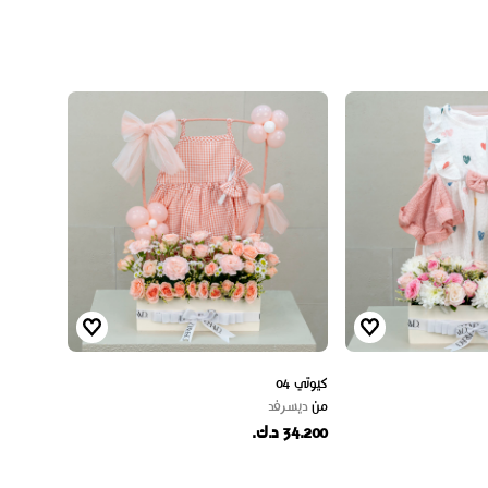
كيوتي 04
من
ديسرفد
34.200 د.ك.