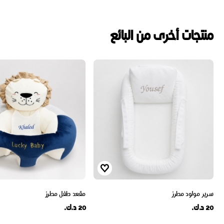
منتجات أخرى من البائع
سرير مولود مطرز
مقعد طفل مطرز
20 د.ك.
20 د.ك.