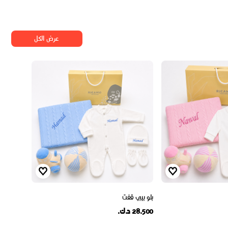
عرض الكل
بلو بيبي قفت
28.500 د.ك.