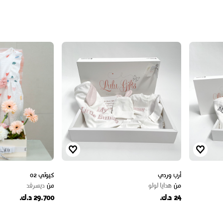
أرب وردي
كيوتي 02
من
هدايا لولو
من
ديسرفد
24 د.ك.
29.700 د.ك.