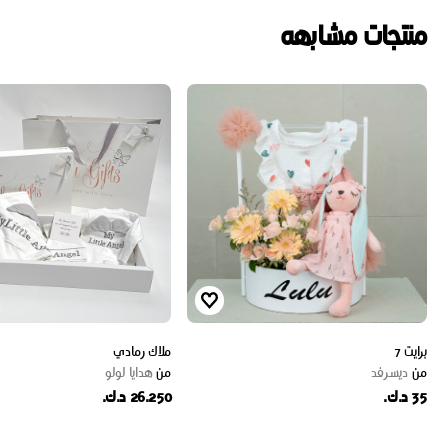
منتجات مشابهه
برايت 7
ملاك رمادي
من
ديسرفد
من
هدايا لولو
35 د.ك.
26.250 د.ك.