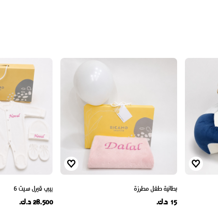
بطانية طفل مطرزة
بيبي قيرل سيت 6
15 د.ك.
28.500 د.ك.