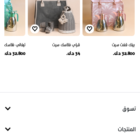
بينك قفت سيت
قراي فلاسك سيت
تيفاني فلاسك ق
32.800 د.ك.
34 د.ك.
32.800 د.ك.
تسوق
المنتجات