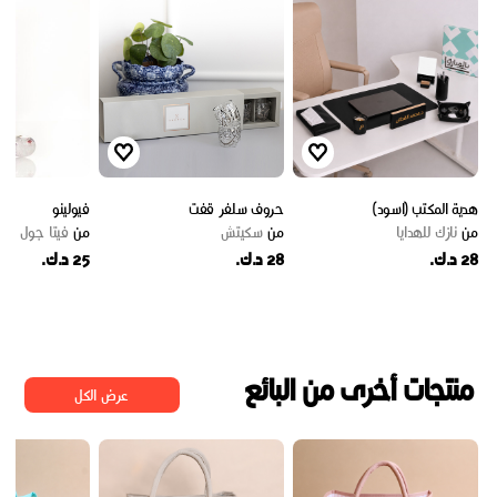
هدية المكتب (اسود)
حروف سلفر قفت
فيولينو
من
نازك للهدايا
من
سكيتش
من
فيتا جول
28 د.ك.
28 د.ك.
25 د.ك.
منتجات أخرى من البائع
عرض الكل