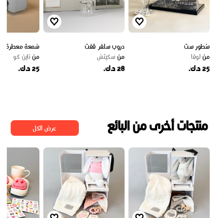
سُطور ست
دروب سلفر قفت
شمعة معطرة و
من
لوفا
من
سكيتش
من
ناين كو
25 د.ك.
28 د.ك.
25 د.ك.
منتجات أخرى من البائع
عرض الكل