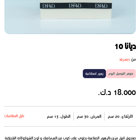
ديانا 10
من
ديسرفد
متوفر للتوصيل اليوم
زهور اصطناعية
18.000 د.ك.
دليل المقاسات
الارتفاع: 20 سم
العرض: 30 سم
الطول: 13 سم
صندوق انيق مزين بالزهور الصناعية يحتوي على كوب من السيراميك و لوح الشوكولاته البلجيكية