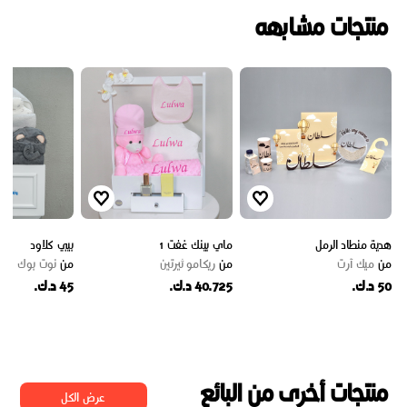
منتجات مشابهه
هدية منطاد الرمل
ماي بينك غفت 1
بيبي كلاود
من
ميك آرت
من
ريكامو ثيرتين
من
نوت بوك
50 د.ك.
40.725 د.ك.
45 د.ك.
منتجات أخرى من البائع
عرض الكل