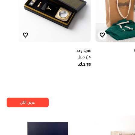
هدية وجد
من
جزيل
35 د.ك.
عرض الكل