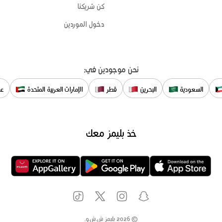
كن شريكنا
دخول الموردين
نحن موجودين في:
السعودية
البحرين
قطر
الإمارات العربية المتحدة
عم
خذ بليمز معك
©
2026
بليمز ش.ش.و.