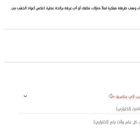
ء وهي طريقة مبتكرة لملأ منزلك، مكتبك أو أي غرفة برائحة عطرة. اعكس أعواد الخشب بين