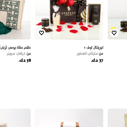
اورينتال لوڤ 1
طقم صلاة يومي (زيتي)
من
ستيتلي للعطور
من
كرافتي سوينج
37 د.ك.
38 د.ك.