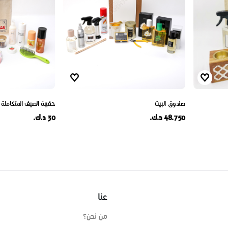
صندوق البيت
حقيبة الصيف المتكاملة
48.750 د.ك.
30 د.ك.
عنا
من نحن؟