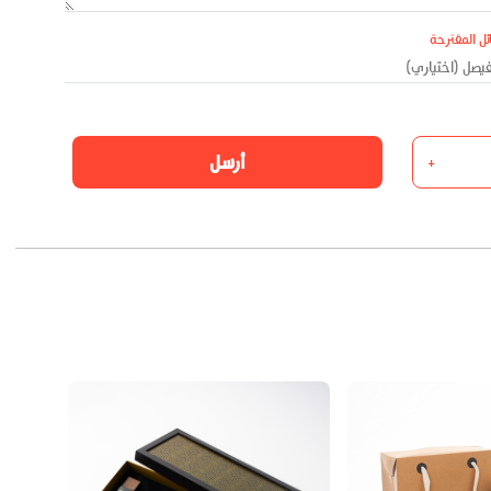
ئل المقترحة
أرسل
+