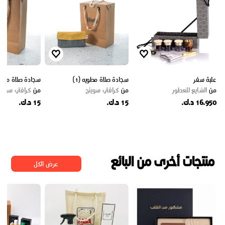
علبة سفر
سجادة صلاة مطويه (1)
سجادة صلاة مطويه 
من
الشايع للعطور
من
كرافتي سوينج
من
كرافتي سوينج
16.950 د.ك.
15 د.ك.
15 د.ك.
منتجات أخرى من البائع
عرض الكل