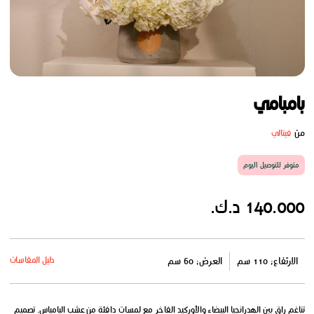
بامبامي
من
فيتالي
متوفر للتوصيل اليوم
140.000 د.ك.
دليل المقاسات
الارتفاع: 110 سم
العرض: 60 سم
تناغم راقٍ بين الهدرانجيا البيضاء والأوركيد الفاخر مع لمسات دافئة من عشب البامباس. تصميم