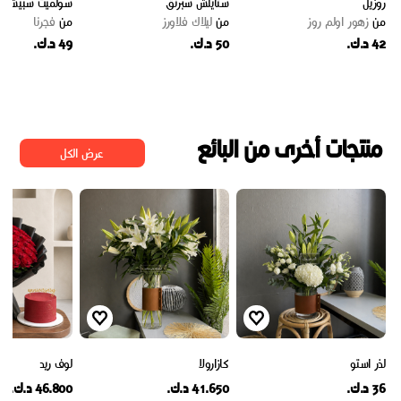
روزيل
ستايلش سبرنق
سولميت سبيشيال 
من
زهور اولم روز
من
ليلاك فلاورز
من
فجرنا
42 د.ك.
50 د.ك.
49 د.ك.
منتجات أخرى من البائع
عرض الكل
لذر استو
كازارولا
لوف ريد
36 د.ك.
41.650 د.ك.
46.800 د.ك.