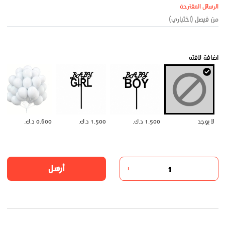
الرسائل المقترحة
اضافة لافته
لا يوجد
1.500 د.ك.
1.500 د.ك.
0.600 د.ك.
أرسل
+
-