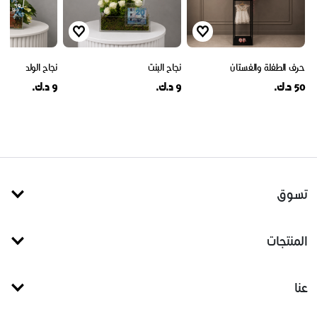
حرف الطفلة والفستان
نجاح البنت
نجاح الولد
50 د.ك.
9 د.ك.
9 د.ك.
تسوق
المنتجات
عنا