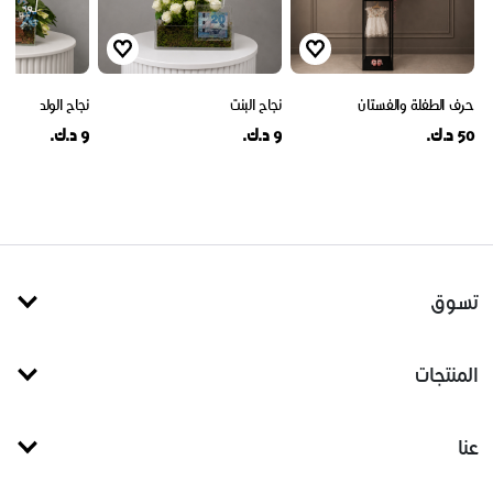
حرف الطفلة والفستان
نجاح البنت
نجاح الولد
50 د.ك.
9 د.ك.
9 د.ك.
تسوق
المنتجات
عنا