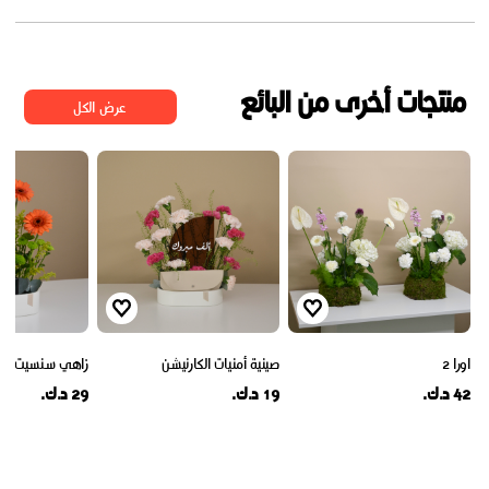
منتجات أخرى من البائع
عرض الكل
اورا 2
صينية أمنيات الكارنيشن
زاهي سنسيت
42 د.ك.
19 د.ك.
29 د.ك.