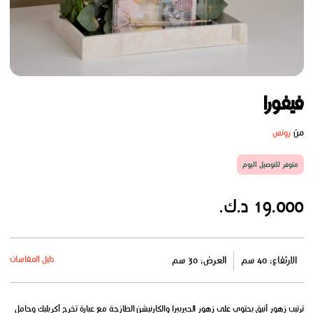
فيفورا
من
روتس
متوفر للتوصيل اليوم
19.000 د.ك.
دليل المقاسات
الارتفاع: 40 سم
العرض: 30 سم
ترتيب زهور أنيق يحتوي على زهور الجيربيرا والكارنيشن الطازجة مع عبارة تخرج أكريليك وحامل