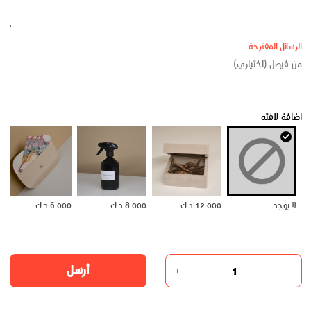
الرسائل المقترحة
اضافة لافته
لا يوجد
12.000 د.ك.
8.000 د.ك.
6.000 د.ك.
أرسل
+
-