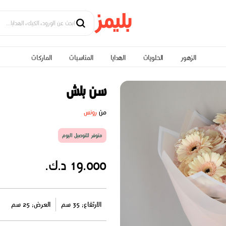
الزهور
الحلويات
الهدايا
المناسبات
الماركات
سن بلش
من
روتس
متوفر للتوصيل اليوم
19.000 د.ك.
الارتفاع: 35 سم
العرض: 25 سم