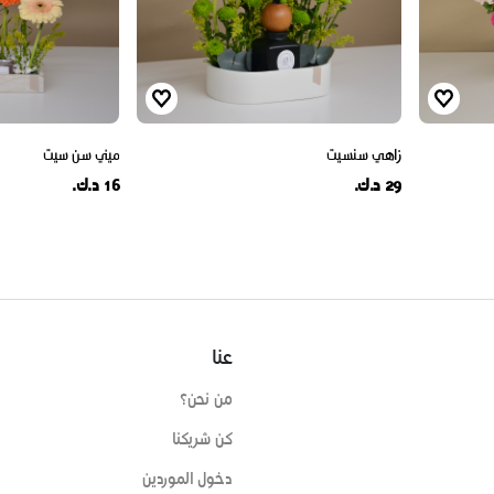
زاهي سنسيت
ميني سن سيت
29 د.ك.
16 د.ك.
عنا
من نحن؟
كن شريكنا
دخول الموردين