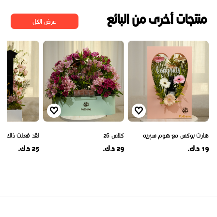
منتجات أخرى من البائع
عرض الكل
هارت بوكس مع هوم سپريه
كلاس 26
لقد فعلت ذلك
19 د.ك.
29 د.ك.
25 د.ك.