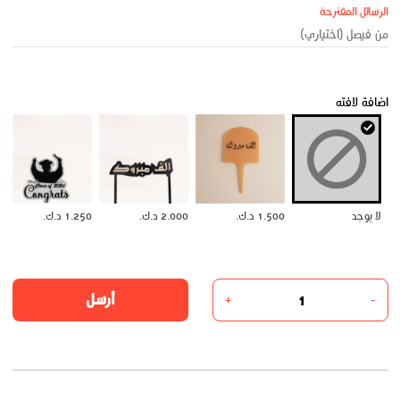
الرسائل المقترحة
اضافة لافته
لا يوجد
1.500 د.ك.
2.000 د.ك.
1.250 د.ك.
أرسل
+
-