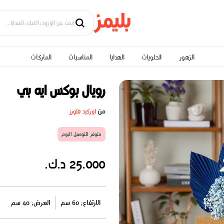
الزهور
الحلويات
الهدايا
المناسبات
الماركات
رويال بوكس ايه بي
من
اوركيد فلورز
متوفر للتوصيل اليوم
25.000 د.ك.
الارتفاع: 60 سم
العرض: 40 سم