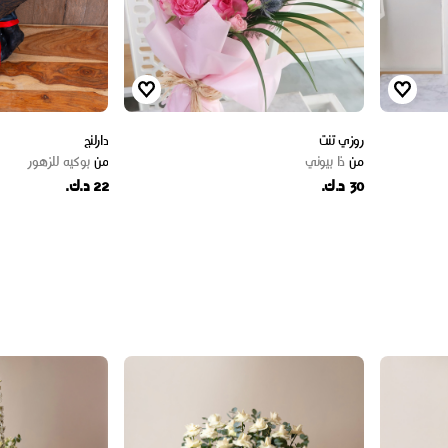
روزي تنت
دارلنج
من
ذا بيوني
من
بوكيه للزهور
30 د.ك.
22 د.ك.