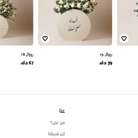
رويال 19
رويال 18
39 د.ك.
67 د.ك.
عنا
من نحن؟
كن شريكنا