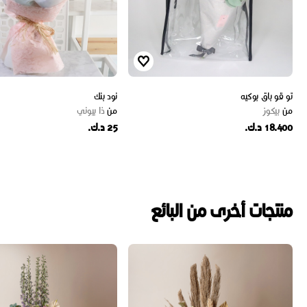
تو قو باق بوكيه
نود بنك
من
بيكوز
من
ذا بيوني
18.400 د.ك.
25 د.ك.
منتجات أخرى من البائع