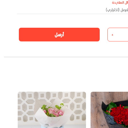
ئل المقترحة
أرسل
+