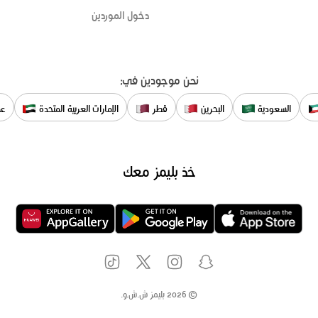
دخول الموردين
نحن موجودين في:
السعودية
البحرين
قطر
الإمارات العربية المتحدة
عم
خذ بليمز معك
©
2026
بليمز ش.ش.و.