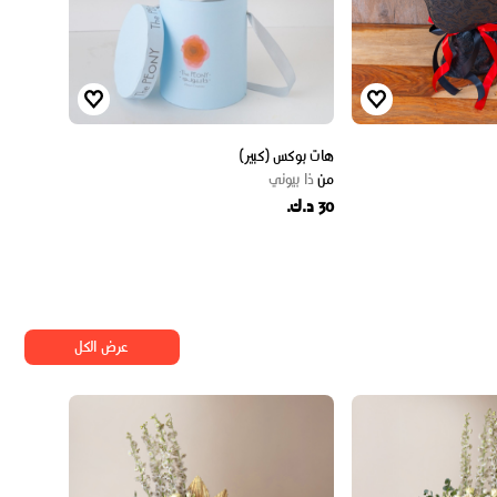
هات بوكس (كبير)
من
ذا بيوني
30 د.ك.
عرض الكل