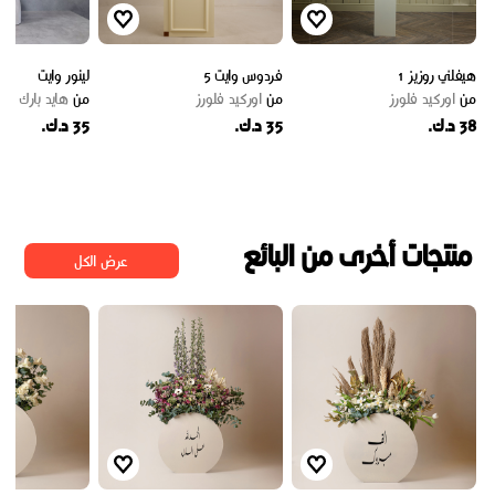
هيفلني روزيز 1
فردوس وايت 5
لينور وايت
من
اوركيد فلورز
من
اوركيد فلورز
من
هايد بارك
38 د.ك.
35 د.ك.
35 د.ك.
منتجات أخرى من البائع
عرض الكل