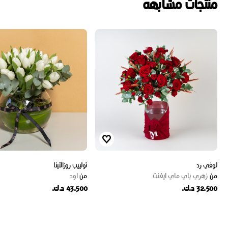
منتجات مشابهه
لوفي رد
تولييب روزالتينا
من
زهري باي ماي ايفنت
من
اود
32.500 د.ك.
43.500 د.ك.