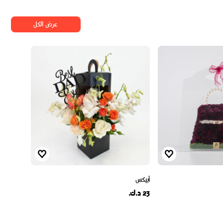
عرض الكل
أبيكس
23 د.ك.