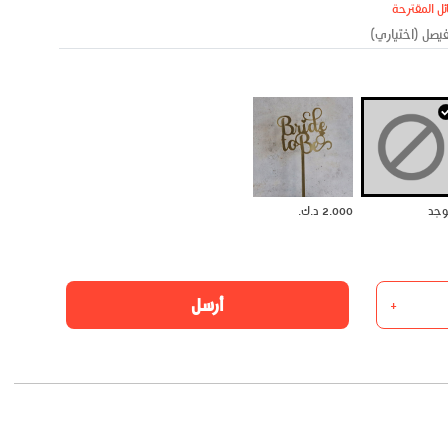
ئل المقترحة
يوجد
2.000 د.ك.
أرسل
+