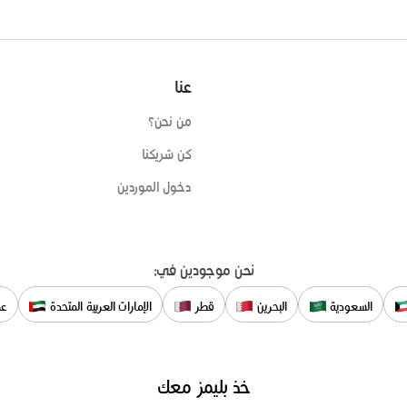
عنا
من نحن؟
كن شريكنا
دخول الموردين
نحن موجودين في:
السعودية
البحرين
قطر
الإمارات العربية المتحدة
عم
خذ بليمز معك