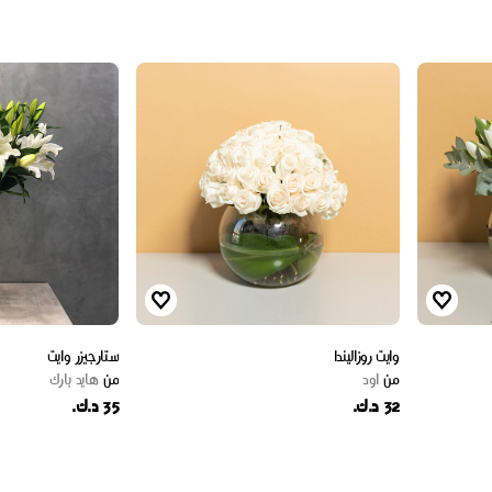
وايت روزاليندا
ستارجيزر وايت
من
اود
من
هايد بارك
32 د.ك.
35 د.ك.