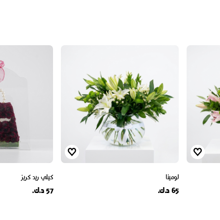
لومينا
كيلي ريد كريز
65 د.ك.
57 د.ك.