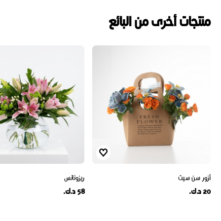
منتجات أخرى من البائع
أزور سن سيت
ريزونانس
20 د.ك.
58 د.ك.