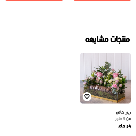
منتجات مشابهه
روزر هاڤن
من
لا فلورا
34 د.ك.