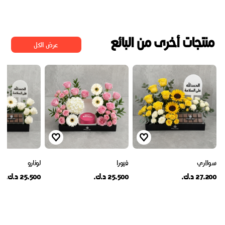
منتجات أخرى من البائع
عرض الكل
سولاري
فيورا
لونارو
27.200 د.ك.
25.500 د.ك.
25.500 د.ك.