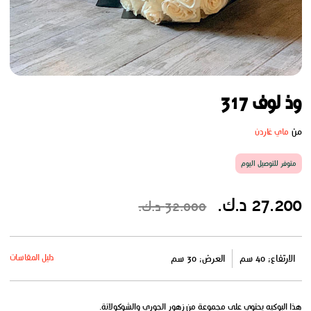
وذ لوف 317
من
ماي غاردن
متوفر للتوصيل اليوم
27.200 د.ك.
32.000 د.ك.
دليل المقاسات
الارتفاع: 40 سم
العرض: 30 سم
هذا البوكيه يحتوي على مجموعة من زهور الجوري والشوكولاتة.