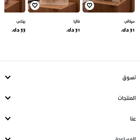
موناتي
فاتيا
بينكي
31 د.ك.
31 د.ك.
33 د.ك.
تسوق
المنتجات
عنا
المساعدة