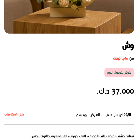
وش
من
ماي فيفث
متوفر للتوصيل اليوم
37.000 د.ك.
دليل المقاسات
الارتفاع: 50 سم
العرض: 45 سم
ستاند خشبي يحتوي على الجوري، البيبي جوري، السيمبيديوم واليوكالبتوس.