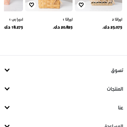
اورانتا 2
اورانتا 1
ادورا بي 1
25.075 د.ك.
20.825 د.ك.
18.275 د.ك.
تسوق
المنتجات
عنا
المساعدة