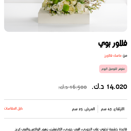
فلاور بوي
من
ماسك فلاورز
متوفر للتوصيل اليوم
14.020 د.ك.
16.500 د.ك.
دليل المقاسات
الارتفاع: 43 سم
العرض: 25 سم
قاعدة خشبية تحتوي على الجوري، البيبي جوري، الكارنيشن، زهور الواكس والبيبي كريز.