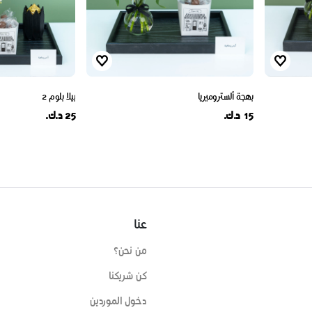
بهجة ألستروميريا
بيلا بلوم 2
15 د.ك.
25 د.ك.
عنا
من نحن؟
كن شريكنا
دخول الموردين