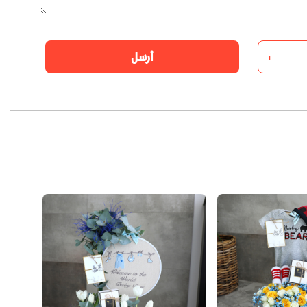
أرسل
+