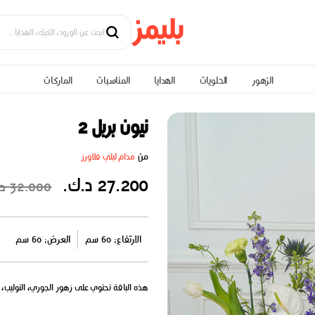
الزهور
الحلويات
الهدايا
المناسبات
الماركات
نيون بربل 2
من
مدام ليلي فلاورز
27.200 د.ك.
32.000 د.ك.
الارتفاع: 60 سم
العرض: 60 سم
هذه الباقة تحتوي على زهور الجوري، التوليب، ال