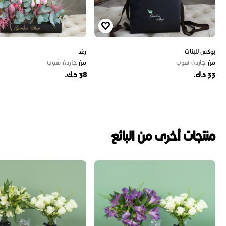
بوكس للبنات
رغد
من
جاردن شوب
من
جاردن شوب
33 د.ك.
38 د.ك.
منتجات أخرى من البائع