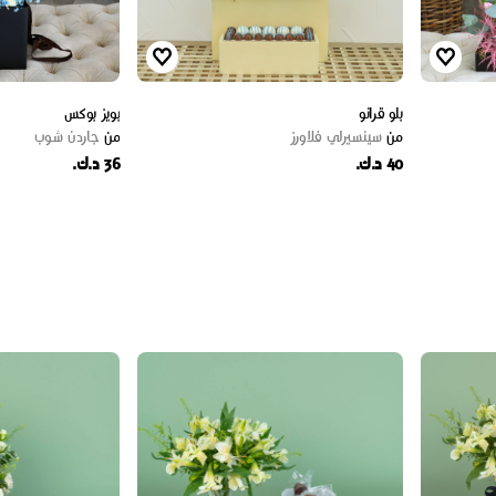
بلو قرانو
بويز بوكس
من
سينسيرلي فلاورز
من
جاردن شوب
40 د.ك.
36 د.ك.