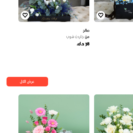
صالح
من
جاردن شوب
38 د.ك.
عرض الكل