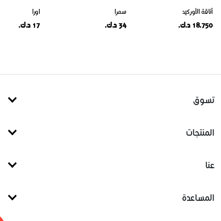
أناقة الأوركيد
سمرا
اورا
18.750 د.ك.
34 د.ك.
17 د.ك.
تسوق
المنتجات
عنا
المساعدة