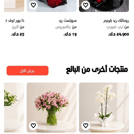
رومانتك ريد بلووم
سويتست ريد
ذا بيور لوف 7
من
تري فيوري
من
جلاموروس
من
لارين
24.900 د.ك.
19 د.ك.
25 د.ك.
منتجات أخرى من البائع
عرض الكل