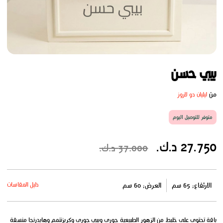
بيبي حسن
من
ليليان دو لاروز
متوفر للتوصيل اليوم
27.750 د.ك.
37.000 د.ك.
دليل المقاسات
الارتفاع: 65 سم
العرض: 60 سم
باقة تحتوى على خليط من الزهور الطبيعية جورى وبيبي جورى وكريزنتمم وهايدرنجا منسقة