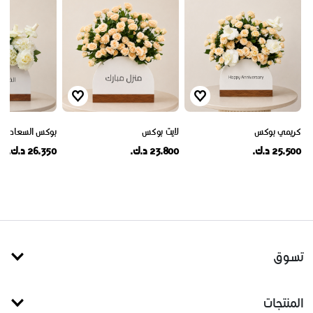
كريمي بوكس
لايت بوكس
بوكس السعادة IV
25.500 د.ك.
23.800 د.ك.
26.350 د.ك.
تسوق
المنتجات