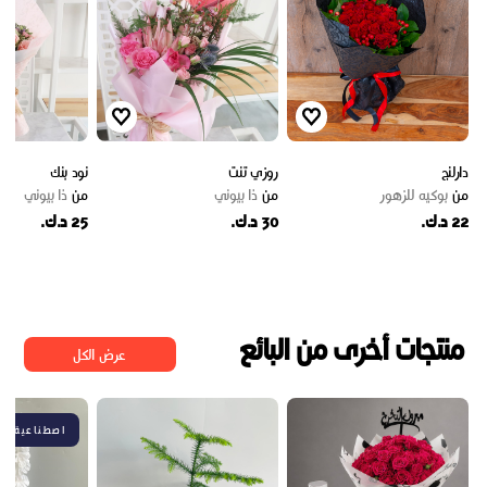
دارلنج
روزي تنت
نود بنك
من
بوكيه للزهور
من
ذا بيوني
من
ذا بيوني
22 د.ك.
30 د.ك.
25 د.ك.
منتجات أخرى من البائع
عرض الكل
اصطناعية