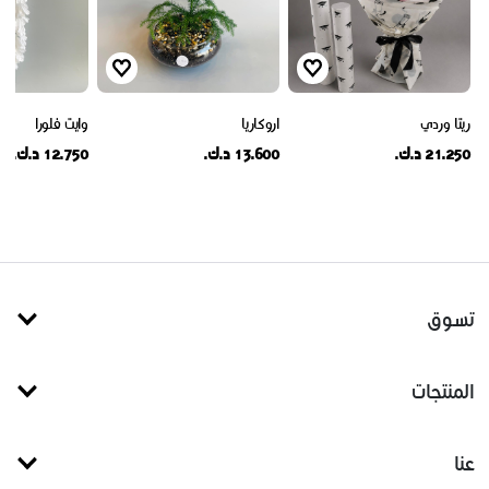
ريتا وردي
اروكاريا
وايت فلورا
21.250 د.ك.
13.600 د.ك.
12.750 د.ك.
تسوق
المنتجات
عنا