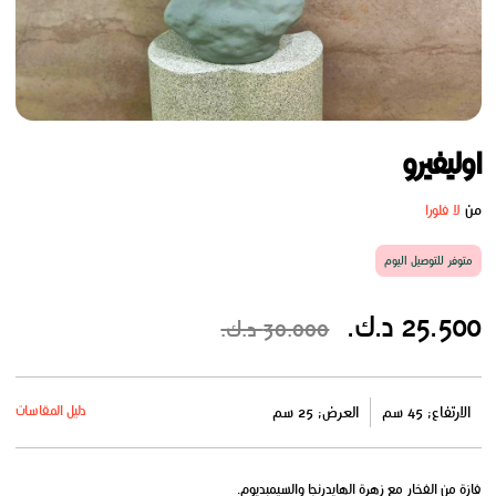
اوليفيرو
من
لا فلورا
متوفر للتوصيل اليوم
25.500 د.ك.
30.000 د.ك.
دليل المقاسات
الارتفاع: 45 سم
العرض: 25 سم
فازة من الفخار مع زهرة الهايدرنجا والسيمبديوم.