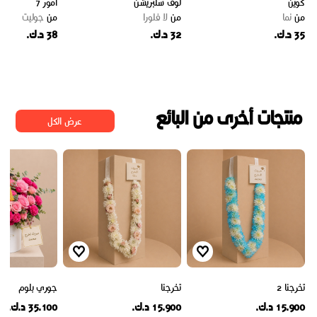
كوين
لوڤ سلبريشن
امور 7
من
نما
من
لا فلورا
من
جوليت
35 د.ك.
32 د.ك.
38 د.ك.
منتجات أخرى من البائع
عرض الكل
تخرجنا 2
تخرجنا
جوري بلوم
15.900 د.ك.
15.900 د.ك.
35.100 د.ك.