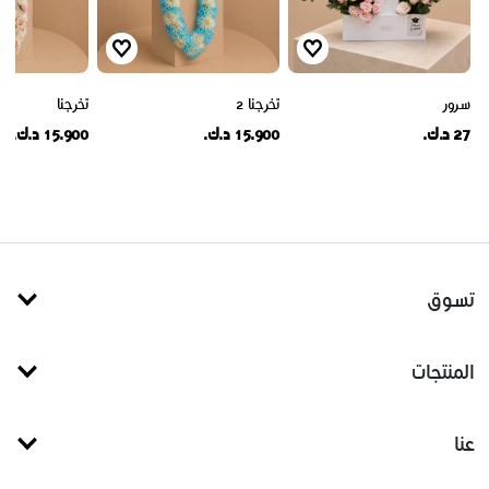
سرور
تخرجنا 2
تخرجنا
27 د.ك.
15.900 د.ك.
15.900 د.ك.
تسوق
المنتجات
عنا