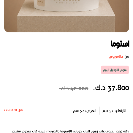
استوما
من
جلاموروس
متوفر للتوصيل اليوم
37.800 د.ك.
42.000 د.ك.
دليل المقاسات
الارتفاع: 57 سم
العرض: 57 سم
باقة زهور تحتوي على زهور البيبي جوري، الإستوما والجيربيرا، مرتبة في صندوق بتنسيق