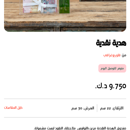
هدية نقدية
من
فلوريوغرافي
متوفر للتوصيل اليوم
9.750 د.ك.
دليل المقاسات
الارتفاع: 22 سم
العرض: 30 سم
صندوق الهدية النقدية مزين بالتوليبس. ملاحظة: النقود ليست مشمولة.