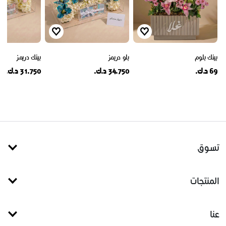
بينك بلوم
بلو دريمز
بينك دريمز
69 د.ك.
34.750 د.ك.
31.750 د.ك.
تسوق
المنتجات
عنا