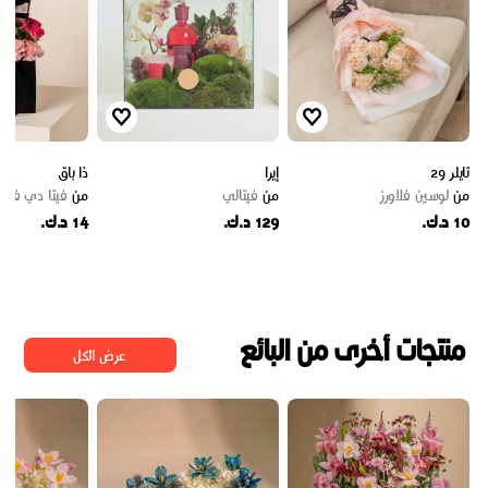
تايلر 29
إيرا
ذا باق
من
لوسين فلاورز
من
فيتالي
من
فيتا دي فيو
10 د.ك.
129 د.ك.
14 د.ك.
منتجات أخرى من البائع
عرض الكل