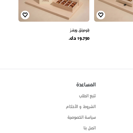
بلومينق ويشز
19.750 د.ك.
المساعدة
تتبع الطلب
الشروط و الأحكام
سياسة الخصوصية
اتصل بنا