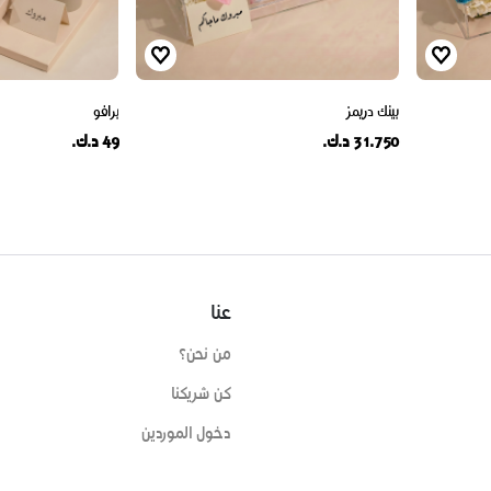
بينك دريمز
برافو
31.750 د.ك.
49 د.ك.
عنا
من نحن؟
كن شريكنا
دخول الموردين