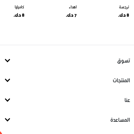
نرجسة
اهداء
كاميليا
8 د.ك.
7 د.ك.
8 د.ك.
تسوق
المنتجات
عنا
المساعدة