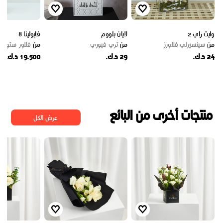
وايت راي 2
لايان بلووم
فايولينا 8
من
سينسيرلي فلاورز
من
تري فيوري
من
فلاور ستوري
24 د.ك.
29 د.ك.
19.500 د.ك.
منتجات أخرى من البائع
عرض الكل