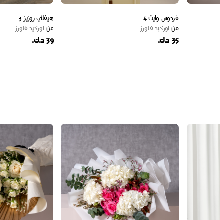
فردوس وايت 4
هيفلني روزيز 3
من
اوركيد فلورز
من
اوركيد فلورز
35 د.ك.
39 د.ك.