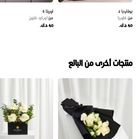
بوفارديا 2
لوريتا 6
من
فلوريا
من
اوركيد فلورز
40 د.ك.
40 د.ك.
منتجات أخرى من البائع