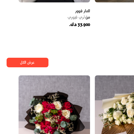
لامار فوور
من
تري فيوري
33.900 د.ك.
عرض الكل