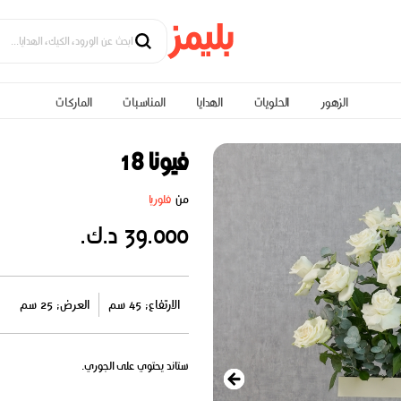
الزهور
الحلويات
الهدايا
المناسبات
الماركات
فيونا 18
من
فلوريا
39.000 د.ك.
الارتفاع: 45 سم
العرض: 25 سم
ستاند يحتوي على الجوري.