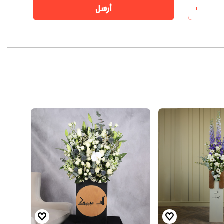
أرسل
+