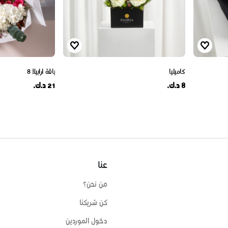
كاميليا
باقة ارابيلا 8
8 د.ك.
21 د.ك.
عنا
من نحن؟
كن شريكنا
دخول الموردين