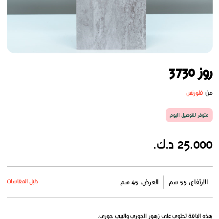
روز 3730
من
فلورنس
متوفر للتوصيل اليوم
25.000 د.ك.
دليل المقاسات
الارتفاع: 55 سم
العرض: 45 سم
هذه الباقة تحتوي على زهور الجوري والبيبي جوري.