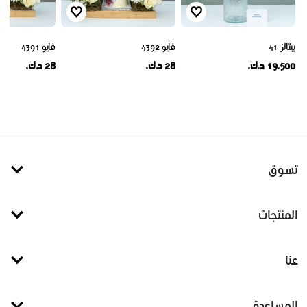
بيتالز 41
فايو 4392
فايو 4391
19.500 د.ك.
28 د.ك.
28 د.ك.
تسوق
المنتجات
عنا
المساعدة