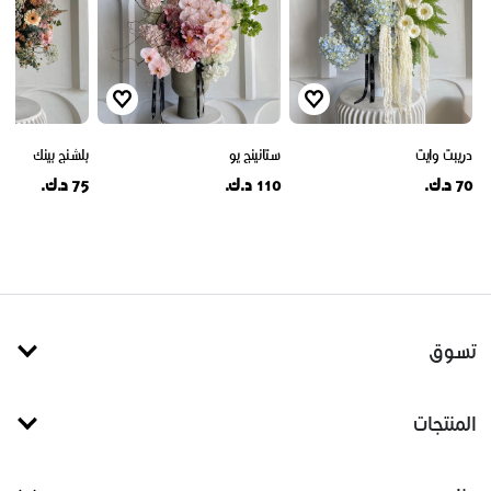
دريبت وايت
ستانينج يو
بلشنج بينك
70 د.ك.
110 د.ك.
75 د.ك.
تسوق
المنتجات