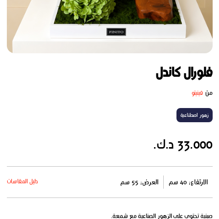
فلورال كاندل
من
فينيتو
زهور اصطناعية
33.000 د.ك.
دليل المقاسات
الارتفاع: 40 سم
العرض: 55 سم
صينية تحتوي على الزهور الصناعية مع شمعة.