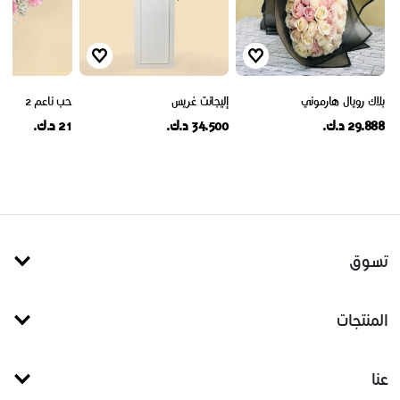
بلاك رويال هارموني
إليجانت غريس
حب ناعم 2
29.888 د.ك.
34.500 د.ك.
21 د.ك.
تسوق
المنتجات
عنا