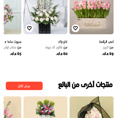
أمي الرائعة
كاردياك
سويت ماما 2
من
لارين
من
فلاور أند بيوند
من
مدام ليلي فلا
69 د.ك.
60 د.ك.
65 د.ك.
منتجات أخرى من البائع
عرض الكل