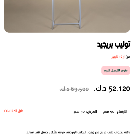
توليب بريجيد
من
ايف فلورز
متوفر للتوصيل اليوم
52.120 د.ك.
69.500 د.ك.
دليل المقاسات
الارتفاع: 90 سم
العرض: 50 سم
باقة تحتوي على مزيج من زهور التوليب الوردية، مرتبة بشكل جميل في ستاند.