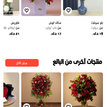
بلو سوفت
ستاند ابيض
فليريش
من
جوليت
من
باي توليب
من
لوقانو فلاورز
18 د.ك.
17 د.ك.
21 د.ك.
منتجات أخرى من البائع
عرض الكل