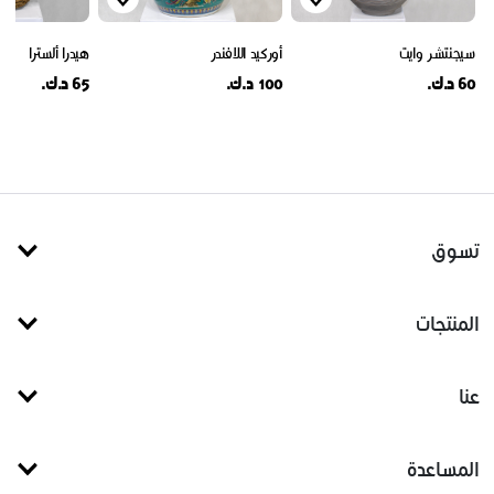
سيجنتشر وايت
أوركيد اللافندر
هيدرا ألسترا
60 د.ك.
100 د.ك.
65 د.ك.
تسوق
المنتجات
عنا
المساعدة