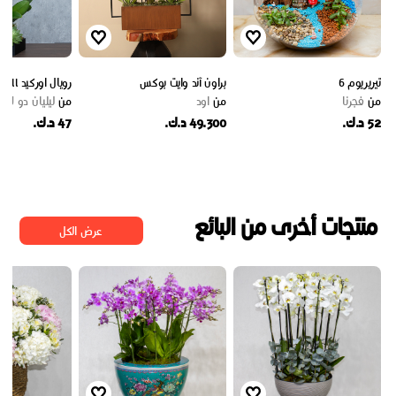
تيريريوم 6
براون آند وايت بوكس
رويال اوركيد ll
من
فجرنا
من
اود
من
ليليان دو لارو
52 د.ك.
49.300 د.ك.
47 د.ك.
منتجات أخرى من البائع
عرض الكل