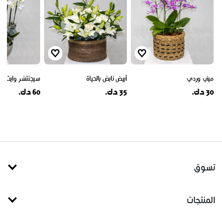
ميني وردي
أبيض نابض بالحياة
سيجنتشر وايت
30 د.ك.
35 د.ك.
60 د.ك.
تسوق
المنتجات