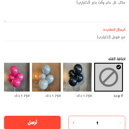
الرسائل المقترحة
اضافة لافته
لا يوجد
1.750 د.ك.
1.750 د.ك.
1.750 د.ك.
أرسل
+
-