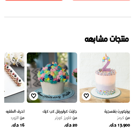
منتجات مشابهه
يونيكورن بنفسجية
جاينت كولورفل كب كيك
احرف الملفيه
من
كرمز
من
فلورز كورنر
من
لازورد
13.900 د.ك.
20 د.ك.
16 د.ك.