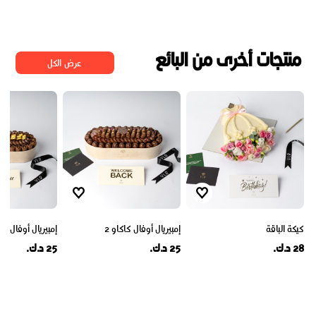
منتجات أخرى من البائع
عرض الكل
كيكة الباقة
إمبيريال أوفال كاكاو 2
إمبيريال أوفال كاك
28 د.ك.
25 د.ك.
25 د.ك.