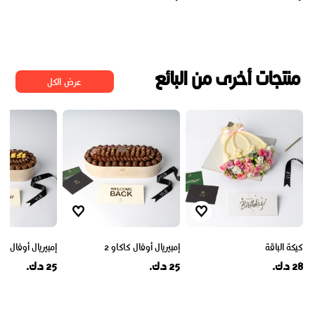
منتجات أخرى من البائع
عرض الكل
كيكة الباقة
إمبيريال أوفال كاكاو 2
إمبيريال أوفال كاك
28 د.ك.
25 د.ك.
25 د.ك.