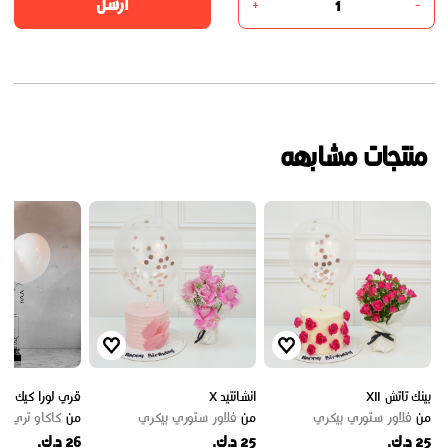
أرسل
+
-
منتجات مشابهه
بينك تاتش XII
انشانتيد X
قري لورا كيك 2
من
فلاور ستوري بيكري
من
فلاور ستوري بيكري
من
كاكاو تري
25 د.ك.
25 د.ك.
26 د.ك.