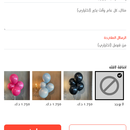
الرسائل المقترحة
اضافة لافته
لا يوجد
1.750 د.ك.
1.750 د.ك.
1.750 د.ك.