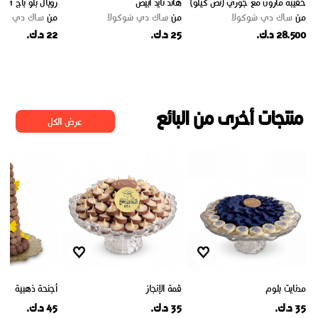
حقيبة مارون مع جوري (نص كيلو)
هاند تايد ابيض
رويال بلو باج 1
من
ساك دي شوكولا
من
ساك دي شوكولا
من
ساك دي شوك
28.500 د.ك.
25 د.ك.
22 د.ك.
منتجات أخرى من البائع
عرض الكل
مدنايت بلوم
قمة الإنجاز
أجنحة ذهبية
35 د.ك.
35 د.ك.
45 د.ك.