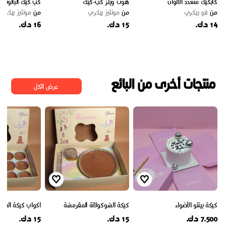
كابكيك متعدد الالوان
هوت ويلز كب-كيك
كب كيك البالونات
من
ڤو بيكري
من
مونتيز بيكري
من
مونتيز بيكري
14 د.ك.
15 د.ك.
16 د.ك.
منتجات أخرى من البائع
عرض الكل
كيكة بينتو الأضواء
كيكة الشوكولاتة المقرمشة
اكواب كيكة الشو
7.500 د.ك.
15 د.ك.
15 د.ك.