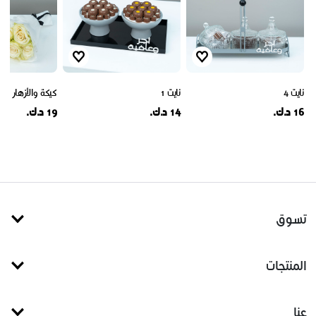
نايت 4
نايت 1
كيكة والأزهار 4593
16 د.ك.
14 د.ك.
19 د.ك.
تسوق
المنتجات
عنا