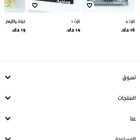
نايت 4
نايت 1
كيكة والأزهار 4593
16 د.ك.
14 د.ك.
19 د.ك.
تسوق
المنتجات
عنا
المساعدة