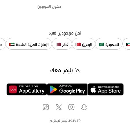
دخول الموردين
نحن موجودين في:
السعودية
البحرين
قطر
الإمارات العربية المتحدة
عم
خذ بليمز معك
©
2026
بليمز ش.ش.و.