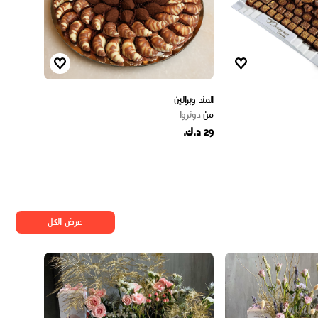
المند وبرالين
من
دونروا
29 د.ك.
عرض الكل