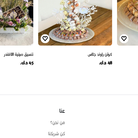
كوتن راوند جلاس
تنسيق صينية اللافندر
48 د.ك.
45 د.ك.
عنا
من نحن؟
كن شريكنا