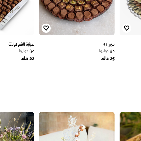
ميرر 51
صينية الشوكولاتة
من
دونروا
من
دونروا
25 د.ك.
22 د.ك.