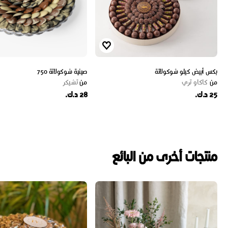
بكس أبيض كيلو شوكولاتة
صينية شوكولاتة 750
من
كاكاو تري
من
تشيكر
25 د.ك.
28 د.ك.
منتجات أخرى من البائع