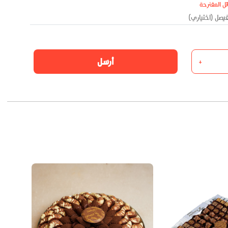
ئل المقترحة
أرسل
+